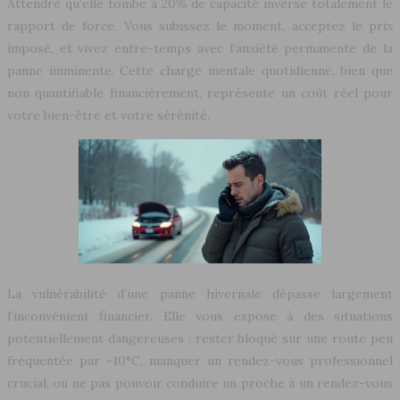
Attendre qu’elle tombe à 20% de capacité inverse totalement le
rapport de force. Vous subissez le moment, acceptez le prix
imposé, et vivez entre-temps avec l’anxiété permanente de la
panne imminente. Cette charge mentale quotidienne, bien que
non quantifiable financièrement, représente un coût réel pour
votre bien-être et votre sérénité.
La vulnérabilité d’une panne hivernale dépasse largement
l’inconvénient financier. Elle vous expose à des situations
potentiellement dangereuses : rester bloqué sur une route peu
fréquentée par -10°C, manquer un rendez-vous professionnel
crucial, ou ne pas pouvoir conduire un proche à un rendez-vous