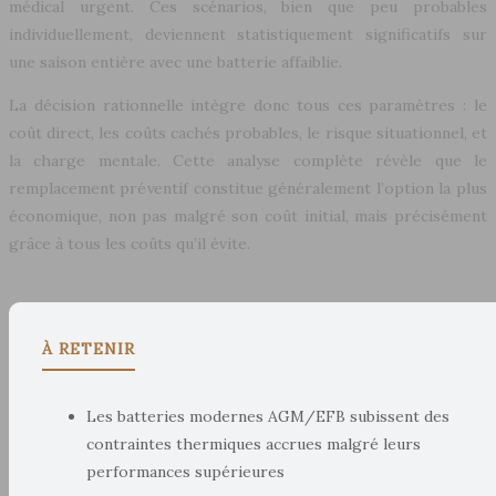
médical urgent. Ces scénarios, bien que peu probables
individuellement, deviennent statistiquement significatifs sur
une saison entière avec une batterie affaiblie.
La décision rationnelle intègre donc tous ces paramètres : le
coût direct, les coûts cachés probables, le risque situationnel, et
la charge mentale. Cette analyse complète révèle que le
remplacement préventif constitue généralement l’option la plus
économique, non pas malgré son coût initial, mais précisément
grâce à tous les coûts qu’il évite.
À RETENIR
Les batteries modernes AGM/EFB subissent des
contraintes thermiques accrues malgré leurs
performances supérieures