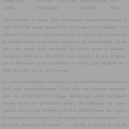
Panne zone
100-150€ + 120-200€
Stress, risque
220-
isolée
remorquage
sécurité
350€+
Les scénarios à risque élevé multiplient exponentiellement le
coût réel. Une panne qui survient alors que vous conduisez vos
enfants à l’école un matin glacial, loin de chez vous, transforme
un désagrément en situation anxiogène. Le remorquage depuis
une zone rurale peut atteindre 200 euros selon la distance.
L’urgence vous prive du choix : vous acceptez le prix proposé
par le dépanneur pour sa batterie en stock, généralement 30 à
40% plus cher que le tarif normal.
Le coût psychologique échappe à toute quantification financière
mais pèse quotidiennement. Vivre avec une batterie douteuse
crée un stress latent à chaque démarrage, particulièrement
intense pour les personnes seules, les habitants de zones
rurales, ou ceux qui dépendent de leur véhicule pour des trajets
professionnels critiques. Cette charge mentale permanente — «
va-t-elle démarrer ce matin ? » — érode la qualité de vie de