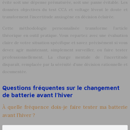
évite soit une dépense prématurée, soit une panne évitable. Les
données objectives du test CCA et voltage lèvent le doute et
transforment l’incertitude anxiogène en décision éclairée.
Cette méthodologie personnalisée transforme l’article
théorique en outil pratique. Vous repartez avec une évaluation
claire de votre situation spécifique et savez précisément si vous
devez agir maintenant, simplement surveiller, ou faire tester
professionnellement. La charge mentale de l’incertitude
disparaît, remplacée par la sérénité d’une décision rationnelle et
documentée.
Questions fréquentes sur le changement
de batterie avant l’hiver
À quelle fréquence dois-je faire tester ma batterie
avant l’hiver ?