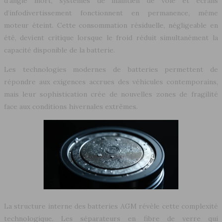
d’angle mort, systèmes de maintien de voie et écrans
d’infodivertissement fonctionnent en permanence, même
moteur éteint. Cette consommation résiduelle, négligeable en
été, devient critique lorsque le froid réduit simultanément la
capacité disponible de la batterie.
Les technologies modernes de batteries permettent de
répondre aux exigences accrues des véhicules contemporains,
mais leur sophistication crée de nouvelles zones de fragilité
face aux conditions hivernales extrêmes.
La structure interne des batteries AGM révèle cette complexité
technologique. Les séparateurs en fibre de verre qui