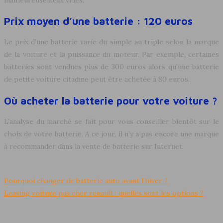
Prix moyen d’une batterie : 120 euros
Le prix d’une batterie varie du simple au triple selon la marque
de la voiture et la puissance du moteur. Par exemple, certaines
batteries sont vendues plus de 300 euros alors qu’une batterie
de petite voiture citadine peut être achetée à 80 euros.
Où acheter la batterie pour votre voiture ?
L’analyse du marché se fait pour vous conseiller bientôt sur le
choix de votre batterie. A ce jour, il n’y a pas encore une marque
à recommander dans la vente de batterie sur Internet.
Pourquoi changer de batterie auto avant l’hiver ?
Leasing voiture pas cher renault : quelles sont les options ?